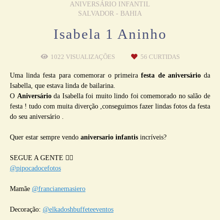
ANIVERSÁRIO INFANTIL
SALVADOR - BAHIA
Isabela 1 Aninho
1022
VISUALIZAÇÕES
56
CURTIDAS
Uma linda festa para comemorar o primeira
festa de aniversário
da
Isabella, que estava linda de bailarina.
O
Aniversário
da Isabella foi muito lindo foi comemorado no salão de
festa ! tudo com muita diverção ,conseguimos fazer lindas fotos da festa
do seu aniversário .
Quer estar sempre vendo
aniversario infantis
incríveis?
SEGUE A GENTE 👇🏼
@pipocadocefotos
Mamãe
@francianemasiero
Decoração:
@elkadoshbuffeteeventos