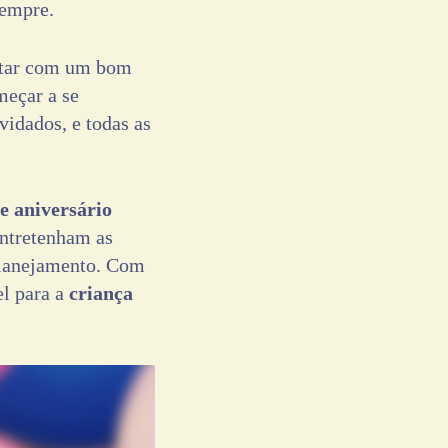
sempre.
ontar com um bom
meçar a se
vidados, e todas as
de aniversário
entretenham as
lanejamento. Com
el para a
criança