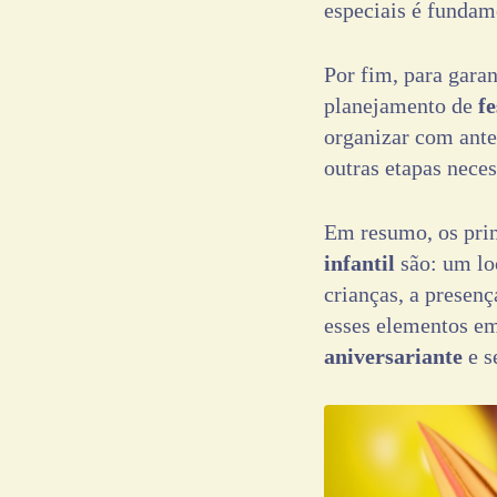
especiais é fundam
Por fim, para gara
planejamento de
fe
organizar com antec
outras etapas neces
Em resumo, os pri
infantil
são: um lo
crianças, a presen
esses elementos em
aniversariante
e s