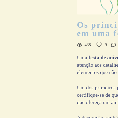
9
Curtir
Comentar
Os princi
em uma fe
438
9
Uma
festa de aniv
atenção aos detalh
elementos que não 
Um dos primeiros p
certifique-se de q
que ofereça um amb
A decoração também