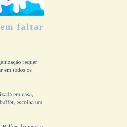
em faltar
ganização requer
ar em todos os
lizada em casa,
 buffet, escolha um
. Balões, banners e